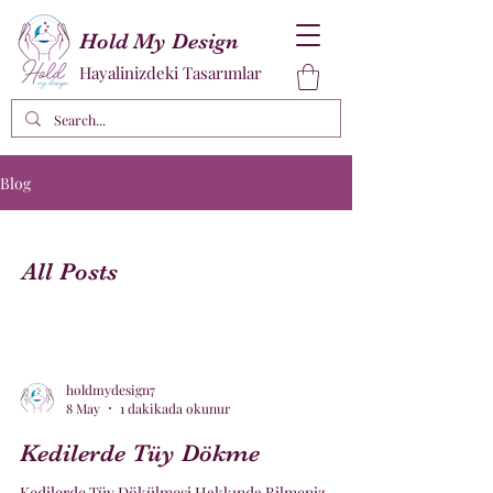
Hold My Design
Hayalinizdeki Tasarımlar
Blog
All Posts
holdmydesign7
8 May
1 dakikada okunur
Kedilerde Tüy Dökme
Kedilerde Tüy Dökülmesi Hakkında Bilmeniz