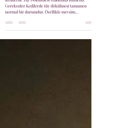
Gerekenler Kedilerde tüy dökülmesi tamamen
normal bir durumdur. Özellikle mevsim
geçişlerinde eski tüyler dökülür ve yerlerine
yenileri çıkar. Ancak bazı durumlarda dökülme
miktarı normalden fazla olabilir. Tüy dökülmesini
etkileyen başlıca nedenler: * Mevsim değişimleri *
Stres * Yetersiz beslenme * Parazitler ve cilt
problemleri * Hormonal hastalıklar Tüy
dökülmesini azaltmak için düzenli tarama oldukça
önemlidir. Kedinizin tüy yapı