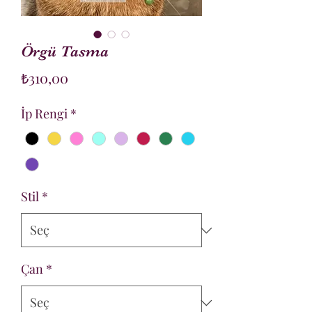
Örgü Tasma
Fiyat
₺310,00
İp Rengi
*
Stil
*
Çan
*