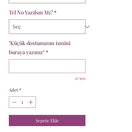
Tel No Yazılsın Mı?
*
"Küçük dostunuzun ismini
buraya yazınız"
*
0/300
Adet
*
Sepete Ekle