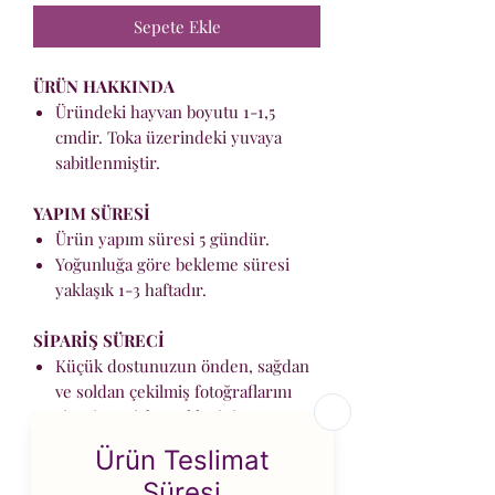
Sepete Ekle
ÜRÜN HAKKINDA
Üründeki hayvan boyutu 1-1,5
cmdir. Toka üzerindeki yuvaya
sabitlenmiştir.
YAPIM SÜRESİ
Ürün yapım süresi 5 gündür.
Yoğunluğa göre bekleme süresi
yaklaşık 1-3 haftadır.
SİPARİŞ SÜRECİ
Küçük dostunuzun önden, sağdan
ve soldan çekilmiş fotoğraflarını
sipariş verirken ekleyiniz.
Fotoğraf eklemek isterseniz
Wix mesajlar ile
İnstagram @holdmydesign